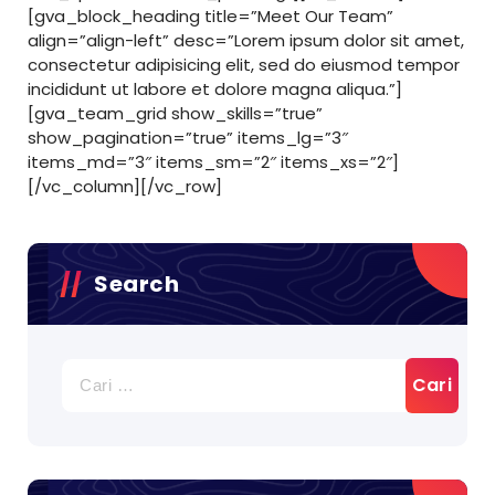
[gva_block_heading title=”Meet Our Team”
align=”align-left” desc=”Lorem ipsum dolor sit amet,
consectetur adipisicing elit, sed do eiusmod tempor
incididunt ut labore et dolore magna aliqua.”]
[gva_team_grid show_skills=”true”
show_pagination=”true” items_lg=”3″
items_md=”3″ items_sm=”2″ items_xs=”2″]
[/vc_column][/vc_row]
Search
Cari
untuk: