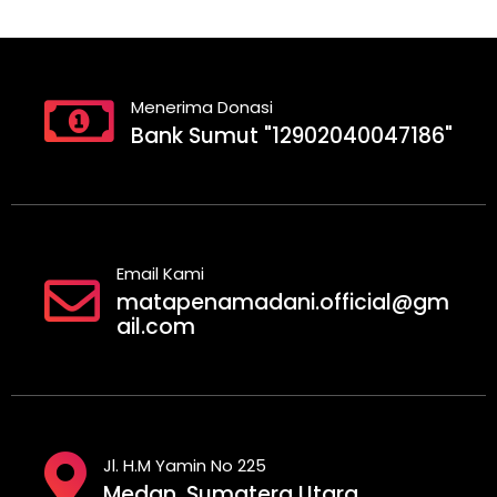
Menerima Donasi
Bank Sumut "12902040047186"
Email Kami
matapenamadani.official@gm
ail.com
Jl. H.M Yamin No 225
Medan, Sumatera Utara